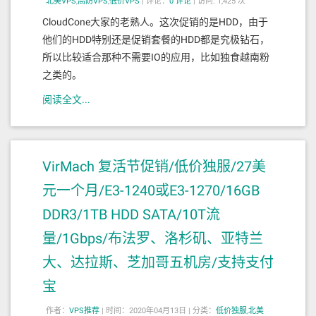
北美VPS
,
高防VPS
,
低价VPS
|
评论：
0
评论
|
访问: 1,425 次
CloudCone大家的老熟人。这次促销的是HDD，由于
他们的HDD特别还是促销套餐的HDD都是究极钻石，
所以比较适合那种不需要IO的应用，比如独食越南粉
之类的。
阅读全文...
VirMach 复活节促销/低价独服/27美
元一个月/E3-1240或E3-1270/16GB
DDR3/1TB HDD SATA/10T流
量/1Gbps/布法罗、洛杉矶、亚特兰
大、达拉斯、芝加哥五机房/支持支付
宝
作者：
VPS推荐
|
时间：2020年04月13日 |
分类：
低价独服
,
北美