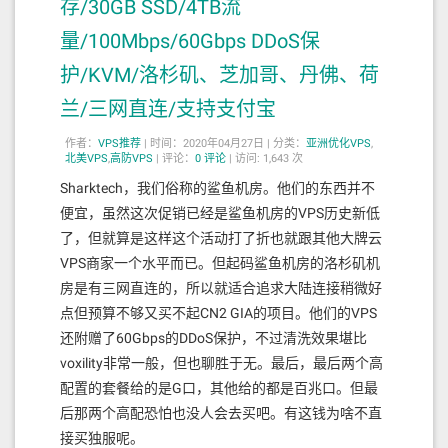
存/30GB SSD/4TB流
量/100Mbps/60Gbps DDoS保
护/KVM/洛杉矶、芝加哥、丹佛、荷
兰/三网直连/支持支付宝
作者：
VPS推荐
|
时间：2020年04月27日 |
分类：
亚洲优化VPS
,
北美VPS
,
高防VPS
|
评论：
0
评论
|
访问: 1,643 次
Sharktech，我们俗称的鲨鱼机房。他们的东西并不
便宜，虽然这次促销已经是鲨鱼机房的VPS历史新低
了，但就算是这样这个活动打了折也就跟其他大牌云
VPS商家一个水平而已。但起码鲨鱼机房的洛杉矶机
房是有三网直连的，所以就适合追求大陆连接稍微好
点但预算不够又买不起CN2 GIA的项目。他们的VPS
还附赠了60Gbps的DDoS保护，不过清洗效果堪比
voxility非常一般，但也聊胜于无。最后，最后两个高
配置的套餐给的是G口，其他给的都是百兆口。但最
后那两个高配恐怕也没人会去买吧。有这钱为啥不直
接买独服呢。