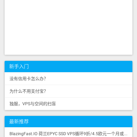
新手入门
没有信用卡怎么办？
为什么不用支付宝？
独服，VPS与空间的扫盲
最新推荐
BlazingFast.IO 荷兰EPYC SSD VPS循环9折/4.5欧元一个月或43.2欧元一年/1核/1GB/30GB SSD NVMe GEN4/无限流量100Mbps/DDoS保护/KVM/荷兰