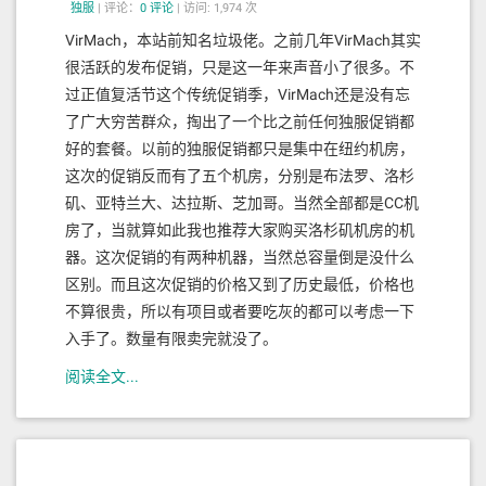
独服
|
评论：
0
评论
|
访问: 1,974 次
VirMach，本站前知名垃圾佬。之前几年VirMach其实
很活跃的发布促销，只是这一年来声音小了很多。不
过正值复活节这个传统促销季，VirMach还是没有忘
了广大穷苦群众，掏出了一个比之前任何独服促销都
好的套餐。以前的独服促销都只是集中在纽约机房，
这次的促销反而有了五个机房，分别是布法罗、洛杉
矶、亚特兰大、达拉斯、芝加哥。当然全部都是CC机
房了，当就算如此我也推荐大家购买洛杉矶机房的机
器。这次促销的有两种机器，当然总容量倒是没什么
区别。而且这次促销的价格又到了历史最低，价格也
不算很贵，所以有项目或者要吃灰的都可以考虑一下
入手了。数量有限卖完就没了。
阅读全文...