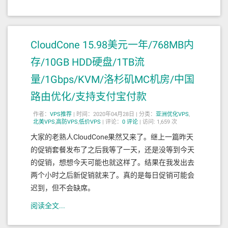
CloudCone 15.98美元一年/768MB内
存/10GB HDD硬盘/1TB流
量/1Gbps/KVM/洛杉矶MC机房/中国
路由优化/支持支付宝付款
作者：
VPS推荐
|
时间：2020年04月28日 |
分类：
亚洲优化VPS
,
北美VPS
,
高防VPS
,
低价VPS
|
评论：
0
评论
|
访问: 1,659 次
大家的老熟人CloudCone果然又来了。继上一篇昨天
的促销套餐发布了之后我等了一天，还是没等到今天
的促销，想想今天可能也就这样了。结果在我发出去
两个小时之后新促销就来了。真的是每日促销可能会
迟到，但不会缺席。
阅读全文...