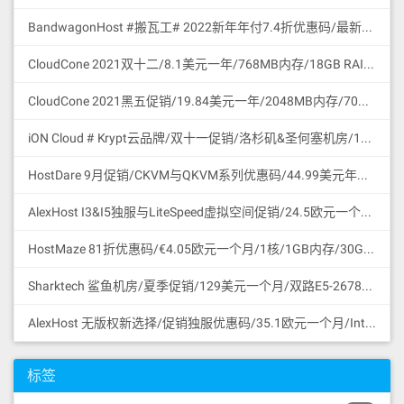
BandwagonHost #搬瓦工# 2022新年年付7.4折优惠码/最新可访问官网地址更新/促销特价商品合集/支持微信与支付宝付款
CloudCone 2021双十二/8.1美元一年/768MB内存/18GB RAID10 HDD硬盘/2TB流量/1Gbps/KVM/洛杉矶/中国路由优化/支持支付宝付款
CloudCone 2021黑五促销/19.84美元一年/2048MB内存/70GB RAID10 HDD硬盘/4TB流量/1Gbps/KVM/洛杉矶/中国路由优化/支持支付宝付款
iON Cloud # Krypt云品牌/双十一促销/洛杉矶&圣何塞机房/11.11美元一个月或111.1美元一年/2核/2GB/60GB SSD/3TB流量/1Gbps端口/圣何塞/支持支付宝微信
HostDare 9月促销/CKVM与QKVM系列优惠码/44.99美元年付/756MB内存/35GB HDD/600GB流量/50Mbps/KVM/Cera线路CN2GIA与联通移动直连/支持支付宝微信支付
AlexHost I3&I5独服与LiteSpeed虚拟空间促销/24.5欧元一个月/Intel I3 CPU/4G DDR3/1TB SATA HDD/无限流量/共享1Gbps/DDoS保护/摩尔多瓦/无版权
HostMaze 81折优惠码/€4.05欧元一个月/1核/1GB内存/30GB SSD硬盘/1Gbps/无限流量/KVM/罗马尼亚/无版权
Sharktech 鲨鱼机房/夏季促销/129美元一个月/双路E5-2678v3/64GB内存/1TB NVMe SSD/1Gbps/无限流量/60Gbps DDoS保护/3网直连/洛杉矶/支持支付宝
AlexHost 无版权新选择/促销独服优惠码/35.1欧元一个月/Intel I5 CPU/4G DDR3/1TB SATA HDD/无限流量/共享1Gbps/DDoS保护/摩尔多瓦/无版权
标签