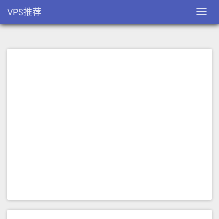
VPS推荐
Toggl
navig