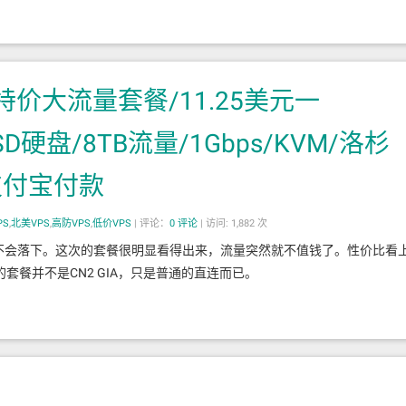
春节特价大流量套餐/11.25美元一
SD硬盘/8TB流量/1Gbps/KVM/洛杉
支付宝付款
PS
,
北美VPS
,
高防VPS
,
低价VPS
|
评论：
0
评论
|
访问: 1,882 次
定也不会落下。这次的套餐很明显看得出来，流量突然就不值钱了。性价比看
餐并不是CN2 GIA，只是普通的直连而已。