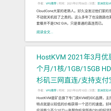
作者：
VPS推荐
|
时间：2021年07月06日 |
分类：
亚洲优化V
CloudCone大家的老熟人。好久没发过他们
不动就关机挂了之类的。这么多年了也没跑路也
套餐并不是CN2 GIA，只是普通的直连而已。
阅读全文...
HostKVM 2021年3
个月/1核/1GB/15GB 
杉矶三网直连/支持支付
作者：
VPS推荐
|
时间：2021年03月10日 |
分类：
亚洲优化V
HostKVM是矿总旗下专门卖KVM的IDC品牌
特点就是以较低的价格获得一个还行的速度。好
应该能少不少10刀一年帮你吃完所有CPU的好邻居让