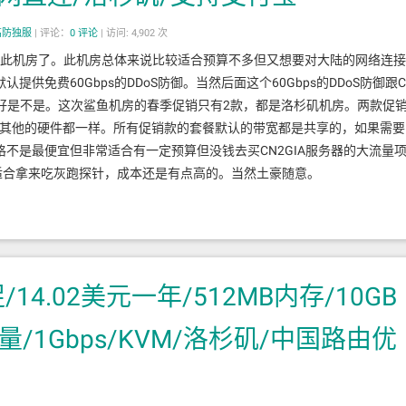
高防独服
|
评论：
0
评论
|
访问: 4,902 次
好几次此机房了。此机房总体来说比较适合预算不多但又想要对大陆的网络连接
免费60Gbps的DDoS防御。当然后面这个60Gbps的DDoS防御跟C
好是不是。这次鲨鱼机房的春季促销只有2款，都是洛杉矶机房。两款促
s的，其他的硬件都一样。所有促销款的套餐默认的带宽都是共享的，如果需要
不是最便宜但非常适合有一定预算但没钱去买CN2GIA服务器的大流量
适合拿来吃灰跑探针，成本还是有点高的。当然土豪随意。
促/14.02美元一年/512MB内存/10GB
B流量/1Gbps/KVM/洛杉矶/中国路由优