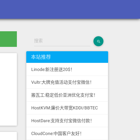
搜索
本站推荐
Linode:新注册送20$！
Vultr:大牌充值活动支付宝微信！
搬瓦工:稳定低价亚洲优化支付宝！
HostKVM:廉价大带宽KDDI/BBTEC
HostDare:支持支付宝微信付款！
CloudCone:中国客户友好！