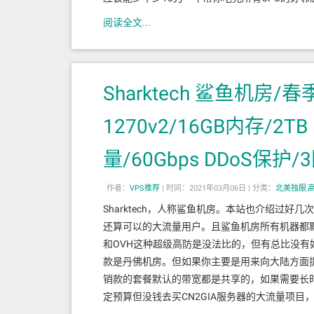
阅读全文...
Sharktech 鲨鱼机房/
1270v2/16GB内存/2TB
量/60Gbps DDoS保
作者：
VPS推荐
|
时间：2021年03月06日 |
分类：
北美独服
,
Sharktech，人称鲨鱼机房。本站也介绍过
还算可以的大流量用户。且鲨鱼机房所有机器都默认提供
和OVH这种超级高防是没法比的，但有总比没有
款是丹佛机房。但如果你主要是用来向大陆方面
销款的套餐默认的带宽都是共享的，如果需要长
定预算但没钱去买CN2GIA服务器的大流量项