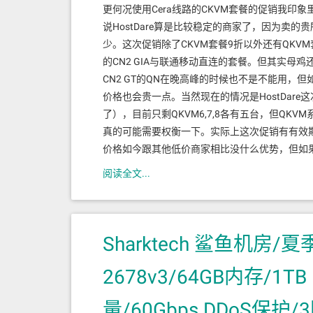
更何况使用Cera线路的CKVM套餐的促销我
说HostDare算是比较稳定的商家了，因为卖
少。这次促销除了CKVM套餐9折以外还有QKVM套
的CN2 GIA与联通移动直连的套餐。但其实母
CN2 GT的QN在晚高峰的时候也不是不能用，但如
价格也会贵一点。当然现在的情况是HostDar
了），目前只剩QKVM6,7,8各有五台，但QK
真的可能需要权衡一下。实际上这次促销有有效期
价格如今跟其他低价商家相比没什么优势，但如果想
阅读全文...
Sharktech 鲨鱼机房/
2678v3/64GB内存/1TB
量/60Gbps DDoS保