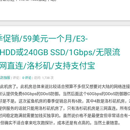
春季促销/59美元一个月/E3-
 HDD或240GB SSD/1Gbps/无限流
护/3网直连/洛杉矶/支持支付宝
高防独服
|
评论：
0
评论
|
访问: 1,738 次
好几次此机房了。此机房总体来说比较适合预算不多但又想要对大陆的网络连接
免费60Gbps的DDoS防御。当然后面这个60Gbps的DDoS防御跟C
好是不是。这次鲨鱼机房的春季促销总共有6款，其中4款是洛杉矶机房，
提供服务的话就只能用洛杉矶机房了，只有洛杉矶机房是三网直连。所有
时间稳定跑满就需要加钱买独享的。虽然说价格不是最便宜但非常适合有
目，但确实不适合拿来吃灰跑探针，成本还是有点高的。当然土豪随意。