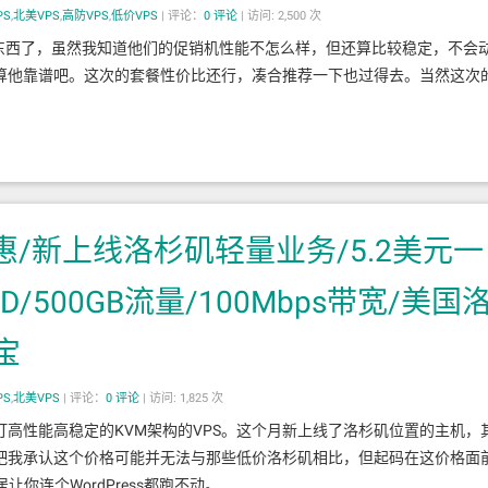
PS
,
北美VPS
,
高防VPS
,
低价VPS
|
评论：
0
评论
|
访问: 2,500 次
家的东西了，虽然我知道他们的促销机性能不怎么样，但还算比较稳定，不会
算他靠谱吧。这次的套餐性价比还行，凑合推荐一下也过得去。当然这次
月优惠/新上线洛杉矶轻量业务/5.2美元一
HDD/500GB流量/100Mbps带宽/美国
宝
PS
,
北美VPS
|
评论：
0
评论
|
访问: 1,825 次
，主打高性能高稳定的KVM架构的VPS。这个月新上线了洛杉矶位置的主机，
吧我承认这个价格可能并无法与那些低价洛杉矶相比，但起码在这价格面
你连个WordPress都跑不动。