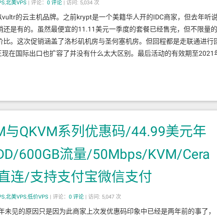
PS
,
北美VPS
|
评论：
0
评论
|
访问: 5,034 次
类似vultr的云主机品牌。之前krypt是一个美籍华人开的IDC商家，但去年听
还是有的。虽然最便宜的11.11美元一季度的套餐已经售完，但不限量
价比。这次促销涵盖了洛杉矶机房与圣何塞机房。但回程都是走联通进行
反正现在国际出口也扩容了并没有什么太大区别。最后活动的有效期至2021
KVM与QKVM系列优惠码/44.99美元年
D/600GB流量/50Mbps/KVM/Cera
动直连/支持支付宝微信支付
PS
,
北美VPS
,
低价VPS
|
评论：
0
评论
|
访问: 5,047 次
。多年未见的原因只是因为此商家上次发优惠码印象中已经是两年前的事了，