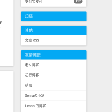
支付宝支付
117
归档
F
销
其他
文章 RSS
项
友情链接
老左博客
初行博客
萌咖
Senraの小窝
Leonn 的博客