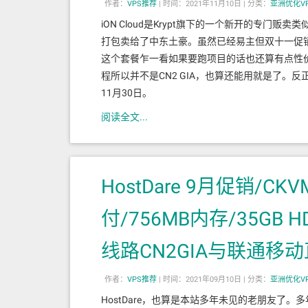
作者：
VPS推荐
|
时间：2021年11月10日 |
分类：
亚洲优化V
iON Cloud是Krypt旗下的一个新开的专门贩卖
打包卖给了中东土豪。虽然已经易主但双十一促销
这个套餐乍一看如果要跑项目的话也还算有点性
程所以并不是CN2 GIA，也算还能用就是了。
11月30日。
阅读全文...
HostDare 9月促销/C
付/756MB内存/35GB HD
线路CN2GIA与联通移
作者：
VPS推荐
|
时间：2021年09月10日 |
分类：
亚洲优化V
HostDare，也算是本站多年未见的老朋友了