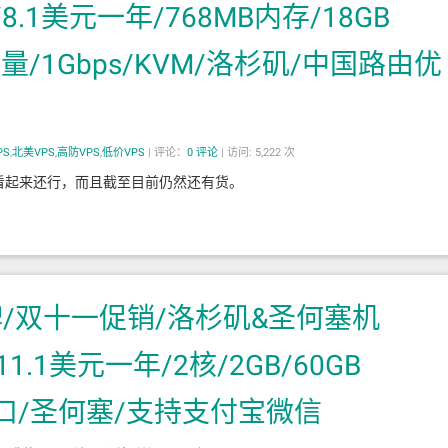
二/8.1美元一年/768MB内存/18GB
B流量/1Gbps/KVM/洛杉矶/中国路由优
PS
,
北美VPS
,
高防VPS
,
低价VPS
|
评论：
0
评论
|
访问: 5,222 次
价比看起来还行，而且截至目前仍然还有货。
pt云品牌/双十一促销/洛杉矶&圣何塞机
1.1美元一年/2核/2GB/60GB
s端口/圣何塞/支持支付宝微信