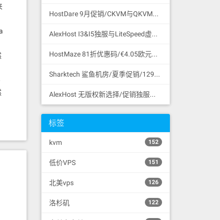
来
HostDare 9月促销/CKVM与QKVM系列优惠码/44.99美元年付/756MB内存/35GB HDD/600GB流量/50Mbps/KVM/Cera线路CN2GIA与联通移动直连/支持支付宝微信支付
a
AlexHost I3&I5独服与LiteSpeed虚拟空间促销/24.5欧元一个月/Intel I3 CPU/4G DDR3/1TB SATA HDD/无限流量/共享1Gbps/DDoS保护/摩尔多瓦/无版权
HostMaze 81折优惠码/€4.05欧元一个月/1核/1GB内存/30GB SSD硬盘/1Gbps/无限流量/KVM/罗马尼亚/无版权
然
Sharktech 鲨鱼机房/夏季促销/129美元一个月/双路E5-2678v3/64GB内存/1TB NVMe SSD/1Gbps/无限流量/60Gbps DDoS保护/3网直连/洛杉矶/支持支付宝
买
然
AlexHost 无版权新选择/促销独服优惠码/35.1欧元一个月/Intel I5 CPU/4G DDR3/1TB SATA HDD/无限流量/共享1Gbps/DDoS保护/摩尔多瓦/无版权
标签
kvm
152
低价VPS
151
北美vps
126
洛杉矶
122