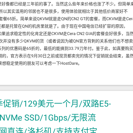
印象里好像都已经是三年前的事了。当然这么些年来价格也涨了不少。但简单
的贵所以其实滥用的邻居也不是很多，使用体验就相比于其他低价商家好不
餐65折。简单来说QKVM就是走QN的CN2 GT的套餐，而CKVM是走Cer
鸡还都是托管在QN的机房里就是了。由于现在中国电信已经扩容的原因，
果追求稳定性的化肯定还是CKVM走Cera CN2 GIA的套餐会好很多，当
e这次并没有多少QKVM的货（或者说因为被QN官方背刺的关系他们也不想卖
VM系列的优惠码是65折的，最低的能搞到33.79刀年付。鉴于此，如真要购
的，官方表示在9月30日之前或现货都卖完的情况下促销就会结束，虽
稳定使用的朋友可以考虑一下HostDare。
夏季促销/129美元一个月/双路E5-
 NVMe SSD/1Gbps/无限流
护/3网直连/洛杉矶/支持支付宝