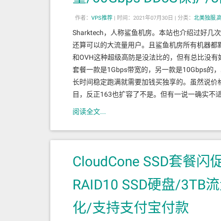
作者：
VPS推荐
|
时间：2021年07月30日 |
分类：
北美独服
,
Sharktech，人称鲨鱼机房。本站也介绍过
还算可以的大流量用户。且鲨鱼机房所有机器都默认提供
和OVH这种超级高防是没法比的，但有总比没有
套餐一款是1Gbps带宽的，另一款是10Gbp
长时间稳定跑满就需要加钱买独享的。虽然说价格
目，反正163也扩容了不是。但有一说一确实不
阅读全文...
CloudCone SSD套餐闪
RAID10 SSD硬盘/3T
化/支持支付宝付款