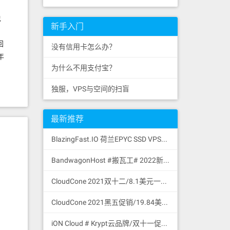
说
新手入门
的
回
没有信用卡怎么办？
年
为什么不用支付宝？
独服，VPS与空间的扫盲
最新推荐
BlazingFast.IO 荷兰EPYC SSD VPS循环9折/4.5欧元一个月或43.2欧元一年/1核/1GB/30GB SSD NVMe GEN4/无限流量100Mbps/DDoS保护/KVM/荷兰
BandwagonHost #搬瓦工# 2022新年年付7.4折优惠码/最新可访问官网地址更新/促销特价商品合集/支持微信与支付宝付款
CloudCone 2021双十二/8.1美元一年/768MB内存/18GB RAID10 HDD硬盘/2TB流量/1Gbps/KVM/洛杉矶/中国路由优化/支持支付宝付款
CloudCone 2021黑五促销/19.84美元一年/2048MB内存/70GB RAID10 HDD硬盘/4TB流量/1Gbps/KVM/洛杉矶/中国路由优化/支持支付宝付款
iON Cloud # Krypt云品牌/双十一促销/洛杉矶&圣何塞机房/11.11美元一个月或111.1美元一年/2核/2GB/60GB SSD/3TB流量/1Gbps端口/圣何塞/支持支付宝微信