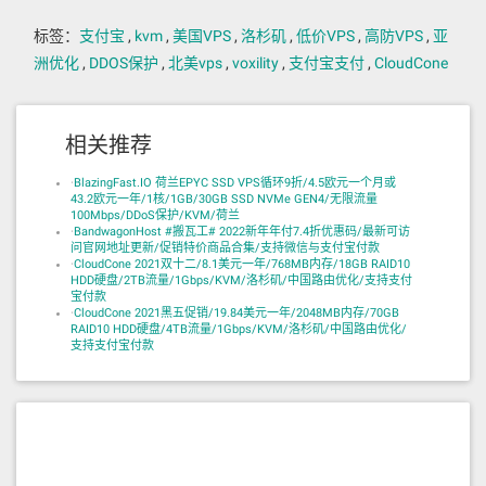
标签：
支付宝
,
kvm
,
美国VPS
,
洛杉矶
,
低价VPS
,
高防VPS
,
亚
洲优化
,
DDOS保护
,
北美vps
,
voxility
,
支付宝支付
,
CloudCone
相关推荐
·
BlazingFast.IO 荷兰EPYC SSD VPS循环9折/4.5欧元一个月或
43.2欧元一年/1核/1GB/30GB SSD NVMe GEN4/无限流量
100Mbps/DDoS保护/KVM/荷兰
·
BandwagonHost #搬瓦工# 2022新年年付7.4折优惠码/最新可访
问官网地址更新/促销特价商品合集/支持微信与支付宝付款
·
CloudCone 2021双十二/8.1美元一年/768MB内存/18GB RAID10
HDD硬盘/2TB流量/1Gbps/KVM/洛杉矶/中国路由优化/支持支付
宝付款
·
CloudCone 2021黑五促销/19.84美元一年/2048MB内存/70GB
RAID10 HDD硬盘/4TB流量/1Gbps/KVM/洛杉矶/中国路由优化/
支持支付宝付款