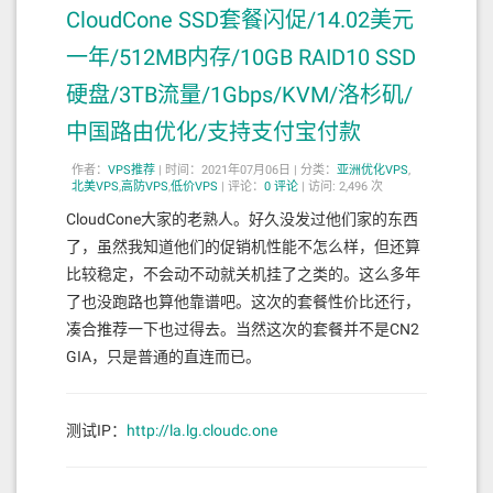
CloudCone SSD套餐闪促/14.02美元
一年/512MB内存/10GB RAID10 SSD
硬盘/3TB流量/1Gbps/KVM/洛杉矶/
中国路由优化/支持支付宝付款
作者：
VPS推荐
|
时间：2021年07月06日 |
分类：
亚洲优化VPS
,
北美VPS
,
高防VPS
,
低价VPS
|
评论：
0
评论
|
访问: 2,496 次
CloudCone大家的老熟人。好久没发过他们家的东西
了，虽然我知道他们的促销机性能不怎么样，但还算
比较稳定，不会动不动就关机挂了之类的。这么多年
了也没跑路也算他靠谱吧。这次的套餐性价比还行，
凑合推荐一下也过得去。当然这次的套餐并不是CN2
GIA，只是普通的直连而已。
测试IP：
http://la.lg.cloudc.one