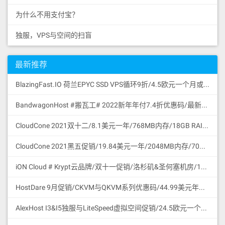
为什么不用支付宝？
独服，VPS与空间的扫盲
最新推荐
BlazingFast.IO 荷兰EPYC SSD VPS循环9折/4.5欧元一个月或43.2欧元一年/1核/1GB/30GB SSD NVMe GEN4/无限流量100Mbps/DDoS保护/KVM/荷兰
BandwagonHost #搬瓦工# 2022新年年付7.4折优惠码/最新可访问官网地址更新/促销特价商品合集/支持微信与支付宝付款
CloudCone 2021双十二/8.1美元一年/768MB内存/18GB RAID10 HDD硬盘/2TB流量/1Gbps/KVM/洛杉矶/中国路由优化/支持支付宝付款
CloudCone 2021黑五促销/19.84美元一年/2048MB内存/70GB RAID10 HDD硬盘/4TB流量/1Gbps/KVM/洛杉矶/中国路由优化/支持支付宝付款
iON Cloud # Krypt云品牌/双十一促销/洛杉矶&圣何塞机房/11.11美元一个月或111.1美元一年/2核/2GB/60GB SSD/3TB流量/1Gbps端口/圣何塞/支持支付宝微信
HostDare 9月促销/CKVM与QKVM系列优惠码/44.99美元年付/756MB内存/35GB HDD/600GB流量/50Mbps/KVM/Cera线路CN2GIA与联通移动直连/支持支付宝微信支付
AlexHost I3&I5独服与LiteSpeed虚拟空间促销/24.5欧元一个月/Intel I3 CPU/4G DDR3/1TB SATA HDD/无限流量/共享1Gbps/DDoS保护/摩尔多瓦/无版权