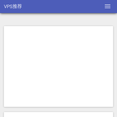
VPS推荐
Toggl
navig