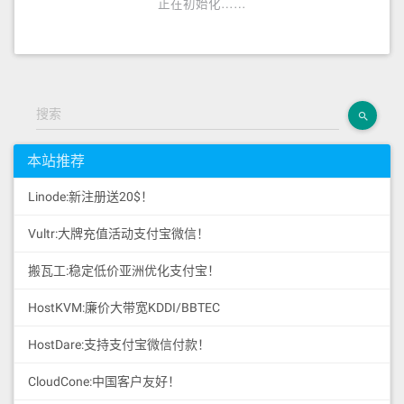
搜索
本站推荐
Linode:新注册送20$！
Vultr:大牌充值活动支付宝微信！
搬瓦工:稳定低价亚洲优化支付宝！
HostKVM:廉价大带宽KDDI/BBTEC
HostDare:支持支付宝微信付款！
CloudCone:中国客户友好！