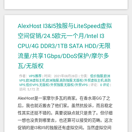
AlexHost I3&I5独服与LiteSpeed虚拟
空间促销/24.5欧元一个月/Intel I3
CPU/4G DDR3/1TB SATA HDD/无限
流量/共享1Gbps/DDoS保护/摩尔多
瓦/无版权
作者：
VPS推荐
|
时间：2021年08月28日 |
分类：
低价独服
,
欧洲
VPS
,
欧洲虚拟主机
,
欧洲独服
,
高防独服
,
无版权/外贸虚拟主机
,
高防
VPS
,
低价VPS
,
无版权/外贸独服
,
无版权/外贸VPS
|
评论：
0
评论
|
访问: 5,172 次
AlexHost是一家摩尔多瓦的商家。在香水哥GG了之
后，我也就近搬去了他们家。虽然抗投诉，而且稳定
性其实还挺不错的。真要说缺点就只是贵了。但仔细
一想也没贵到哪里去，也还算可以接受的范畴。这次
促销的是I3和I5的独服还有虚拟空间。当然虚拟空间