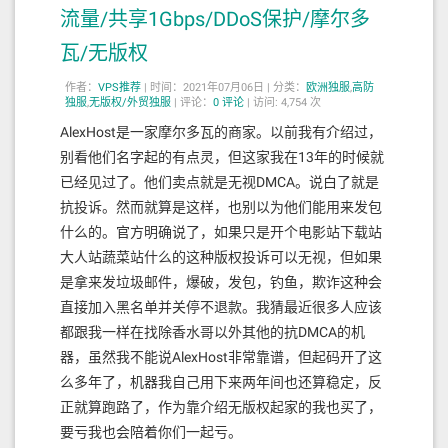
流量/共享1Gbps/DDoS保护/摩尔多
瓦/无版权
作者：
VPS推荐
|
时间：2021年07月06日 |
分类：
欧洲独服
,
高防
独服
,
无版权/外贸独服
|
评论：
0
评论
|
访问: 4,754 次
AlexHost是一家摩尔多瓦的商家。以前我有介绍过，
别看他们名字起的有点灵，但这家我在13年的时候就
已经见过了。他们卖点就是无视DMCA。说白了就是
抗投诉。然而就算是这样，也别以为他们能用来发包
什么的。官方明确说了，如果只是开个电影站下载站
大人站蔬菜站什么的这种版权投诉可以无视，但如果
是拿来发垃圾邮件，爆破，发包，钓鱼，欺诈这种会
直接加入黑名单并关停不退款。我猜最近很多人应该
都跟我一样在找除香水哥以外其他的抗DMCA的机
器，虽然我不能说AlexHost非常靠谱，但起码开了这
么多年了，机器我自己用下来两年间也还算稳定，反
正就算跑路了，作为靠介绍无版权起家的我也买了，
要亏我也会陪着你们一起亏。