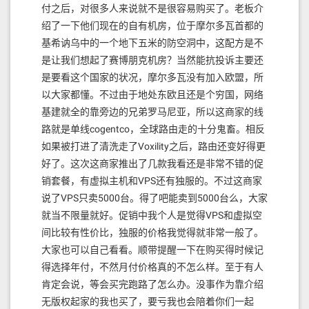
付之后，对很多人来说就不是很容易购买了。老板介
绍了一下他们现在的自有机房，位于摩尔多瓦首都的
基希讷乌中的一个地下五米的防空洞中，这配方是不
是让我们想起了赛博朋克机房？当然能抗投诉主要还
是要看这个国家的状况，摩尔多瓦没有加入欧盟，所
以大家都懂。不过由于地处东欧且还是个穷国，网络
基建就全的靠旁边的兄弟罗马尼亚，所以这商家的线
路就是单线cogentco，全球路由走的十分鬼畜。相反
如果被打进了清洗走了Voxility之后，路由还变好得更
好了。这次这商家推出了几款我看还是非常不错的促
销套餐，有虚拟主机和VPS还有独服的。不过这商家
说了VPS只卖5000台。得了吧能卖到5000台么，大家
就当不限量就好。促销中我个人是觉得VPS和虚拟空
间比较有性价比，独服的价格我觉得就非常一般了。
大家也可以自己看看。顺带提醒一下在购买得时候记
得选择年付，不然月付价格真的不怎么样。至于有人
肯定会说，等会买完跑路了怎么办。没事作为靠介绍
无版权起家的我也买了，要亏我也会陪着你们一起