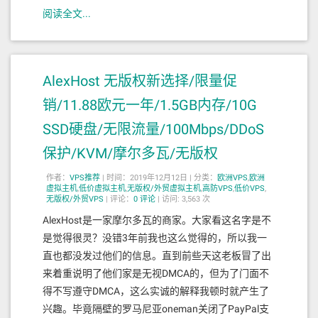
阅读全文...
AlexHost 无版权新选择/限量促
销/11.88欧元一年/1.5GB内存/10G
SSD硬盘/无限流量/100Mbps/DDoS
保护/KVM/摩尔多瓦/无版权
作者：
VPS推荐
|
时间：2019年12月12日 |
分类：
欧洲VPS
,
欧洲
虚拟主机
,
低价虚拟主机
,
无版权/外贸虚拟主机
,
高防VPS
,
低价VPS
,
无版权/外贸VPS
|
评论：
0
评论
|
访问: 3,563 次
AlexHost是一家摩尔多瓦的商家。大家看这名字是不
是觉得很灵？没错3年前我也这么觉得的，所以我一
直也都没发过他们的信息。直到前些天这老板冒了出
来着重说明了他们家是无视DMCA的，但为了门面不
得不写遵守DMCA，这么实诚的解释我顿时就产生了
兴趣。毕竟隔壁的罗马尼亚oneman关闭了PayPal支