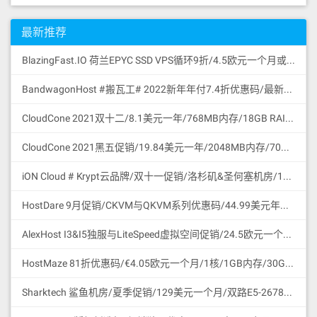
最新推荐
BlazingFast.IO 荷兰EPYC SSD VPS循环9折/4.5欧元一个月或43.2欧元一年/1核/1GB/30GB SSD NVMe GEN4/无限流量100Mbps/DDoS保护/KVM/荷兰
BandwagonHost #搬瓦工# 2022新年年付7.4折优惠码/最新可访问官网地址更新/促销特价商品合集/支持微信与支付宝付款
CloudCone 2021双十二/8.1美元一年/768MB内存/18GB RAID10 HDD硬盘/2TB流量/1Gbps/KVM/洛杉矶/中国路由优化/支持支付宝付款
CloudCone 2021黑五促销/19.84美元一年/2048MB内存/70GB RAID10 HDD硬盘/4TB流量/1Gbps/KVM/洛杉矶/中国路由优化/支持支付宝付款
iON Cloud # Krypt云品牌/双十一促销/洛杉矶&圣何塞机房/11.11美元一个月或111.1美元一年/2核/2GB/60GB SSD/3TB流量/1Gbps端口/圣何塞/支持支付宝微信
HostDare 9月促销/CKVM与QKVM系列优惠码/44.99美元年付/756MB内存/35GB HDD/600GB流量/50Mbps/KVM/Cera线路CN2GIA与联通移动直连/支持支付宝微信支付
AlexHost I3&I5独服与LiteSpeed虚拟空间促销/24.5欧元一个月/Intel I3 CPU/4G DDR3/1TB SATA HDD/无限流量/共享1Gbps/DDoS保护/摩尔多瓦/无版权
HostMaze 81折优惠码/€4.05欧元一个月/1核/1GB内存/30GB SSD硬盘/1Gbps/无限流量/KVM/罗马尼亚/无版权
Sharktech 鲨鱼机房/夏季促销/129美元一个月/双路E5-2678v3/64GB内存/1TB NVMe SSD/1Gbps/无限流量/60Gbps DDoS保护/3网直连/洛杉矶/支持支付宝