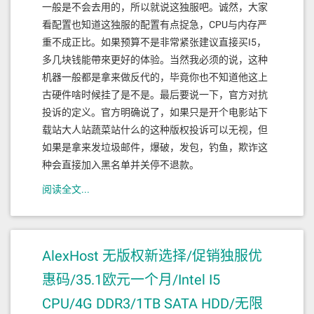
一般是不会去用的，所以就说这独服吧。诚然，大家
看配置也知道这独服的配置有点捉急，CPU与内存严
重不成正比。如果预算不是非常紧张建议直接买I5，
多几块钱能帶來更好的体验。当然我必须的说，这种
机器一般都是拿来做反代的，毕竟你也不知道他这上
古硬件啥时候挂了是不是。最后要说一下，官方对抗
投诉的定义。官方明确说了，如果只是开个电影站下
载站大人站蔬菜站什么的这种版权投诉可以无视，但
如果是拿来发垃圾邮件，爆破，发包，钓鱼，欺诈这
种会直接加入黑名单并关停不退款。
阅读全文...
AlexHost 无版权新选择/促销独服优
惠码/35.1欧元一个月/Intel I5
CPU/4G DDR3/1TB SATA HDD/无限