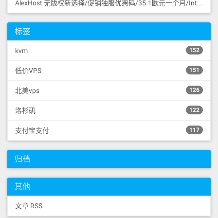
AlexHost 无版权新选择/促销独服优惠码/35.1欧元一个月/Intel I5 CPU/4G DDR3/1TB SATA HDD/无限流量/共享1Gbps/DDoS保护/摩尔多瓦/无版权
标签
kvm
152
低价VPS
151
北美vps
126
洛杉矶
122
支付宝支付
117
归档
其他
文章 RSS