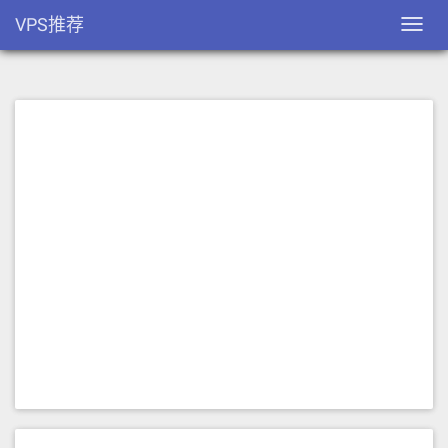
VPS推荐
Toggl
navig