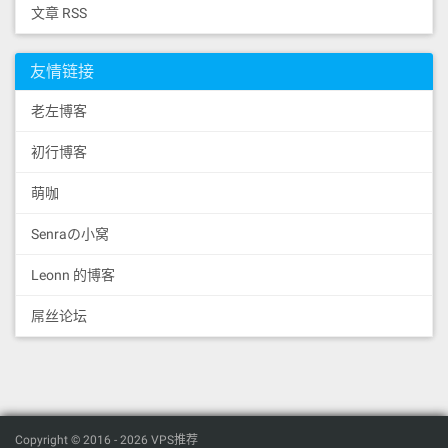
文章 RSS
友情链接
老左博客
初行博客
萌咖
Senraの小窝
Leonn 的博客
屌丝论坛
Copyright © 2016 - 2026 VPS推荐