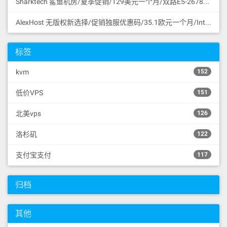
Sharktech 鲨鱼机房/夏季促销/129美元一个月/双路E5-2678v3/64GB内存/1TB NVMe SSD/1Gbps/无限流量/60Gbps DDoS保护/3网直连/洛杉矶/支持支付宝
AlexHost 无版权新选择/促销独服优惠码/35.1欧元一个月/Intel I5 CPU/4G DDR3/1TB SATA HDD/无限流量/共享1Gbps/DDoS保护/摩尔多瓦/无版权
标签
kvm
152
低价VPS
151
北美vps
126
洛杉矶
122
支付宝支付
117
归档
其他