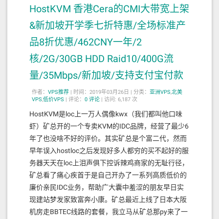
HostKVM 香港Cera的CMI大带宽上架
&新加坡开学季七折特惠/全场标准产
品8折优惠/462CNY一年/2
核/2G/30GB HDD Raid10/400G流
量/35Mbps/新加坡/支持支付宝付款
作者：
VPS推荐
|
时间：2019年03月26日 |
分类：
亚洲VPS
,
北美
VPS
,
低价VPS
|
评论：
0
评论
|
访问: 6,187 次
HostKVM是loc上一万人偶像kwx（我们都叫他口味
虾）矿总开的一个专卖KVM的IDC品牌，经营了最少6
年了也没啥不好的评价。其实矿总是个富二代，然而
早年误入hostloc之后发现好多人都穷的买不起好的服
务器天天在loc上泪声俱下控诉辣鸡商家的无耻行径，
矿总看了痛心疾首于是自己开办了一系列高质低价的
廉价亲民IDC业务，帮助广大囊中羞涩的朋友早日实
现建站梦发家致富奔小康。矿总最近上线了日本大阪
机房走BBTEC线路的套餐，我立马从矿总那py来了一