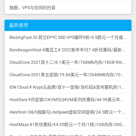
独服，VPS与空间的扫盲
最新推荐
BlazingFast.IO 荷兰EPYC SSD VPS循环9折/4.5欧元一个月或43.2欧元一年/1核/1GB/30GB SSD NVMe GEN4/无限流量100Mbps/DDoS保护/KVM/荷兰
BandwagonHost #搬瓦工# 2022新年年付7.4折优惠码/最新可访问官网地址更新/促销特价商品合集/支持微信与支付宝付款
CloudCone 2021双十二/8.1美元一年/768MB内存/18GB RAID10 HDD硬盘/2TB流量/1Gbps/KVM/洛杉矶/中国路由优化/支持支付宝付款
CloudCone 2021黑五促销/19.84美元一年/2048MB内存/70GB RAID10 HDD硬盘/4TB流量/1Gbps/KVM/洛杉矶/中国路由优化/支持支付宝付款
iON Cloud # Krypt云品牌/双十一促销/洛杉矶&圣何塞机房/11.11美元一个月或111.1美元一年/2核/2GB/60GB SSD/3TB流量/1Gbps端口/圣何塞/支持支付宝微信
HostDare 9月促销/CKVM与QKVM系列优惠码/44.99美元年付/756MB内存/35GB HDD/600GB流量/50Mbps/KVM/Cera线路CN2GIA与联通移动直连/支持支付宝微信支付
AlexHost I3&I5独服与LiteSpeed虚拟空间促销/24.5欧元一个月/Intel I3 CPU/4G DDR3/1TB SATA HDD/无限流量/共享1Gbps/DDoS保护/摩尔多瓦/无版权
HostMaze 81折优惠码/€4.05欧元一个月/1核/1GB内存/30GB SSD硬盘/1Gbps/无限流量/KVM/罗马尼亚/无版权