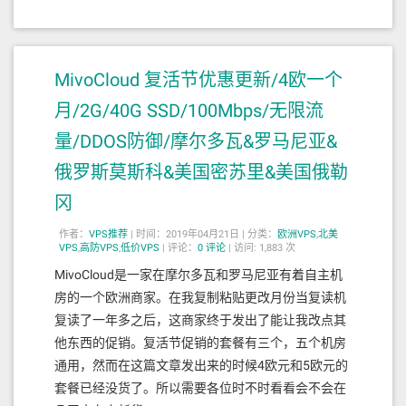
MivoCloud 复活节优惠更新/4欧一个
月/2G/40G SSD/100Mbps/无限流
量/DDOS防御/摩尔多瓦&罗马尼亚&
俄罗斯莫斯科&美国密苏里&美国俄勒
冈
作者：
VPS推荐
|
时间：2019年04月21日 |
分类：
欧洲VPS
,
北美
VPS
,
高防VPS
,
低价VPS
|
评论：
0
评论
|
访问: 1,883 次
MivoCloud是一家在摩尔多瓦和罗马尼亚有着自主机
房的一个欧洲商家。在我复制粘贴更改月份当复读机
复读了一年多之后，这商家终于发出了能让我改点其
他东西的促销。复活节促销的套餐有三个，五个机房
通用，然而在这篇文章发出来的时候4欧元和5欧元的
套餐已经没货了。所以需要各位时不时看看会不会在