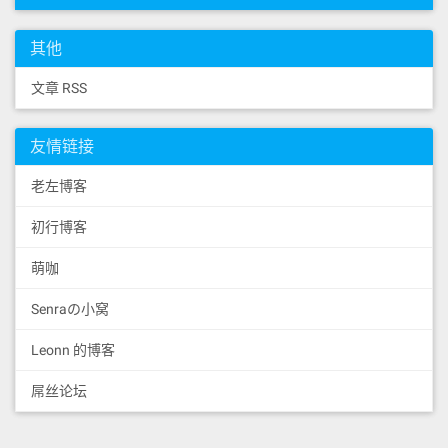
其他
文章 RSS
友情链接
老左博客
初行博客
萌咖
Senraの小窝
Leonn 的博客
屌丝论坛