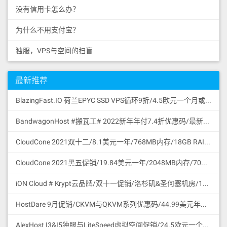
没有信用卡怎么办？
为什么不用支付宝？
独服，VPS与空间的扫盲
最新推荐
BlazingFast.IO 荷兰EPYC SSD VPS循环9折/4.5欧元一个月或43.2欧元一年/1核/1GB/30GB SSD NVMe GEN4/无限流量100Mbps/DDoS保护/KVM/荷兰
BandwagonHost #搬瓦工# 2022新年年付7.4折优惠码/最新可访问官网地址更新/促销特价商品合集/支持微信与支付宝付款
CloudCone 2021双十二/8.1美元一年/768MB内存/18GB RAID10 HDD硬盘/2TB流量/1Gbps/KVM/洛杉矶/中国路由优化/支持支付宝付款
CloudCone 2021黑五促销/19.84美元一年/2048MB内存/70GB RAID10 HDD硬盘/4TB流量/1Gbps/KVM/洛杉矶/中国路由优化/支持支付宝付款
iON Cloud # Krypt云品牌/双十一促销/洛杉矶&圣何塞机房/11.11美元一个月或111.1美元一年/2核/2GB/60GB SSD/3TB流量/1Gbps端口/圣何塞/支持支付宝微信
HostDare 9月促销/CKVM与QKVM系列优惠码/44.99美元年付/756MB内存/35GB HDD/600GB流量/50Mbps/KVM/Cera线路CN2GIA与联通移动直连/支持支付宝微信支付
AlexHost I3&I5独服与LiteSpeed虚拟空间促销/24.5欧元一个月/Intel I3 CPU/4G DDR3/1TB SATA HDD/无限流量/共享1Gbps/DDoS保护/摩尔多瓦/无版权