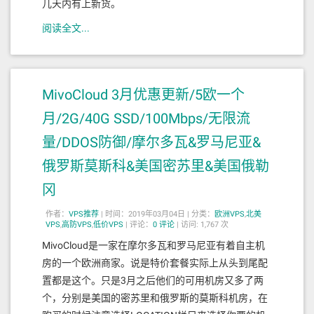
几天内有上新货。
阅读全文...
MivoCloud 3月优惠更新/5欧一个
月/2G/40G SSD/100Mbps/无限流
量/DDOS防御/摩尔多瓦&罗马尼亚&
俄罗斯莫斯科&美国密苏里&美国俄勒
冈
作者：
VPS推荐
|
时间：2019年03月04日 |
分类：
欧洲VPS
,
北美
VPS
,
高防VPS
,
低价VPS
|
评论：
0
评论
|
访问: 1,767 次
MivoCloud是一家在摩尔多瓦和罗马尼亚有着自主机
房的一个欧洲商家。说是特价套餐实际上从头到尾配
置都是这个。只是3月之后他们的可用机房又多了两
个，分别是美国的密苏里和俄罗斯的莫斯科机房，在