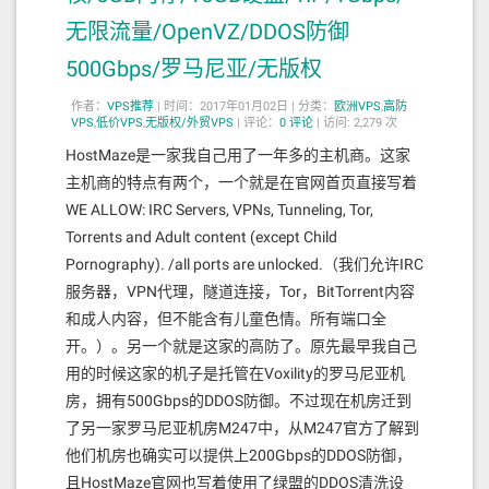
无限流量/OpenVZ/DDOS防御
500Gbps/罗马尼亚/无版权
作者：
VPS推荐
|
时间：2017年01月02日 |
分类：
欧洲VPS
,
高防
VPS
,
低价VPS
,
无版权/外贸VPS
|
评论：
0
评论
|
访问: 2,279 次
HostMaze是一家我自己用了一年多的主机商。这家
主机商的特点有两个，一个就是在官网首页直接写着
WE ALLOW: IRC Servers, VPNs, Tunneling, Tor,
Torrents and Adult content (except Child
Pornography). /all ports are unlocked.（我们允许IRC
服务器，VPN代理，隧道连接，Tor，BitTorrent内容
和成人内容，但不能含有儿童色情。所有端口全
开。）。另一个就是这家的高防了。原先最早我自己
用的时候这家的机子是托管在Voxility的罗马尼亚机
房，拥有500Gbps的DDOS防御。不过现在机房迁到
了另一家罗马尼亚机房M247中，从M247官方了解到
他们机房也确实可以提供上200Gbps的DDOS防御，
且HostMaze官网也写着使用了绿盟的DDOS清洗设