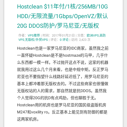
Hostclean $11年付/1核/256MB/10G
HDD/无限流量/1Gbps/OpenVZ/默认
20G DDOS防护/罗马尼亚/无版权
作者：
VPS推荐
|
时间：2017年01月21日 |
分类：
欧洲VPS
,
高防
VPS
,
无版权/外贸VPS
|
评论：
0
评论
|
访问: 2,423 次
Hostclean也是一家罗马尼亚的IDC商家，虽然我之前
一直怀疑Hostclean是不是hostmaze的马甲，几乎什
么东西都一模一样。不过抛开这点不说，这家的机器
就我用过这么几个月来看，也是中规中矩。反正罗马
尼亚也不要指望什么线路好延迟低了，用罗马尼亚的
基本上都冲着那无版权去的。不过这些商家也很懂做
无版权站的人的需求，那自然就是抗DDOS。虽然我
个人觉得20G的抗D有点鸡肋，但也聊胜于无。
Hostclean用的机房也是罗马尼亚的国民级盗版机房
M247和voxility ro。反正基本上能见到有防御的都是
这两家机房。