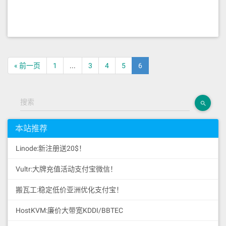
« 前一页
1
...
3
4
5
6
搜索
本站推荐
Linode:新注册送20$！
Vultr:大牌充值活动支付宝微信！
搬瓦工:稳定低价亚洲优化支付宝！
HostKVM:廉价大带宽KDDI/BBTEC