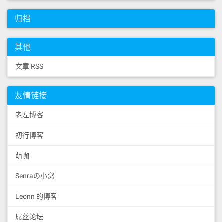
归档
其他
文章 RSS
友情链接
老左博客
初行博客
萌咖
Senraの小窝
Leonn 的博客
屌丝论坛