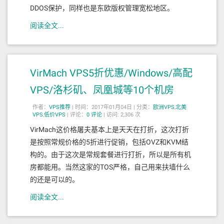
DDOS保护，同样也是东欧版权管理宽松地区。
阅读全文...
VirMach VPS5折优惠/Windows/高配
VPS/洛杉矶、凤凰城等10个机房
作者：
VPS推荐
|
时间：2017年01月04日 |
分类：
欧洲VPS
,
北美
VPS
,
低价VPS
|
评论：
0
评论
|
访问: 2,306 次
VirMach这价格屠夫基本上是天天在打折，这次打折
是按照常规价格的5折进行促销，包括OVZ和KVM结
构的。由于这次是常规套餐进行打折，所以是所有机
房都能用。当然这家的TOS严格，自己用来扶墙什么
的还是可以的。
阅读全文...