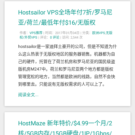
Hostsailor VPS全场年付7折/罗马尼
亚/荷兰/最低年付$16/无版权
作者：
VPS推荐
|
时间：2017年01月04日 |
分类：
欧洲VPS
,
无版
权/外贸VPS
|
评论：
0
评论
|
访问: 2,544 次
hostsailor是一家迪拜土豪开的公司，但是不知道为什
么这么热衷于无版权地区的服务器销售。机器都为自
己的硬件，托管在了荷兰机房和罗马尼亚的国民级盗
版机房M247中。荷兰和罗马尼亚两个地方都是版权
管理宽松的地方，当然都是欧洲的线路，自然不会快
到哪里去。只能说有无版权需求的人可以上了。
阅读全文...
HostMaze 新年特价/$4.99一个月/2
核/5GB内存/15GB硬盘/1IP/1Gbps/