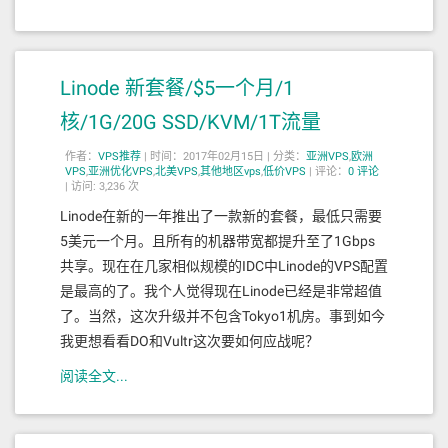
Linode 新套餐/$5一个月/1
核/1G/20G SSD/KVM/1T流量
作者：
VPS推荐
|
时间：2017年02月15日 |
分类：
亚洲VPS
,
欧洲
VPS
,
亚洲优化VPS
,
北美VPS
,
其他地区vps
,
低价VPS
|
评论：
0
评论
|
访问: 3,236 次
Linode在新的一年推出了一款新的套餐，最低只需要
5美元一个月。且所有的机器带宽都提升至了1Gbps
共享。现在在几家相似规模的IDC中Linode的VPS配置
是最高的了。我个人觉得现在Linode已经是非常超值
了。当然，这次升级并不包含Tokyo1机房。事到如今
我更想看看DO和Vultr这次要如何应战呢？
阅读全文...