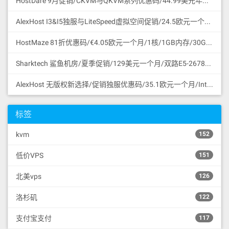
HostDare 9月促销/CKVM与QKVM系列优惠码/44.99美元年付/756MB内存/35GB HDD/600GB流量/50Mbps/KVM/Cera线路CN2GIA与联通移动直连/支持支付宝微信支付
AlexHost I3&I5独服与LiteSpeed虚拟空间促销/24.5欧元一个月/Intel I3 CPU/4G DDR3/1TB SATA HDD/无限流量/共享1Gbps/DDoS保护/摩尔多瓦/无版权
HostMaze 81折优惠码/€4.05欧元一个月/1核/1GB内存/30GB SSD硬盘/1Gbps/无限流量/KVM/罗马尼亚/无版权
Sharktech 鲨鱼机房/夏季促销/129美元一个月/双路E5-2678v3/64GB内存/1TB NVMe SSD/1Gbps/无限流量/60Gbps DDoS保护/3网直连/洛杉矶/支持支付宝
AlexHost 无版权新选择/促销独服优惠码/35.1欧元一个月/Intel I5 CPU/4G DDR3/1TB SATA HDD/无限流量/共享1Gbps/DDoS保护/摩尔多瓦/无版权
标签
kvm
152
低价VPS
151
北美vps
126
洛杉矶
122
支付宝支付
117