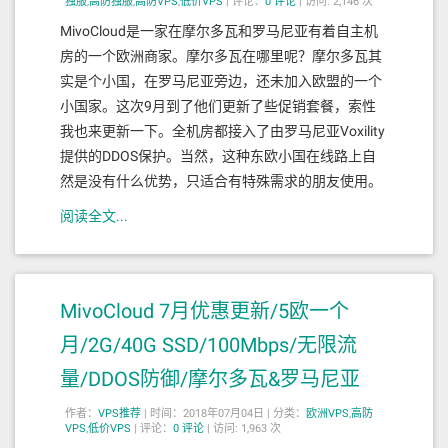
独服
,
高防独服
,
高防VPS
,
低价VPS
|
评论：
0
评论
|
访问: 2,146 次
MivoCloud是一家在摩尔多瓦和罗马尼亚有着自主机
房的一个欧洲商家。摩尔多瓦在哪里呢？摩尔多瓦其
实是个小国，在罗马尼亚旁边，还未加入欧盟的一个
小国家。这次9月到了他们更新了些促销套餐，索性
我也来更新一下。全机房都接入了由罗马尼亚Voxility
提供的DDOS保护。当然，这种东欧小国在线路上自
然是没有什么优势，只适合有特殊需求的朋友使用。
阅读全文...
MivoCloud 7月优惠更新/5欧一个
月/2G/40G SSD/100Mbps/无限流
量/DDOS防御/摩尔多瓦&罗马尼亚
作者：
VPS推荐
|
时间：2018年07月04日 |
分类：
欧洲VPS
,
高防
VPS
,
低价VPS
|
评论：
0
评论
|
访问: 1,963 次