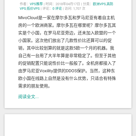
作者：
VPS推荐
|
时间：2018年04月17日 |
分类：
欧洲VPS
,
高防
VPS
,
低价VPS
|
评论：
0
评论
|
访问: 1,707 次
MivoCloud是一家在摩尔多瓦和罗马尼亚有着自主机
房的一个欧洲商家。摩尔多瓦在哪里呢？摩尔多瓦其
实是个小国，在罗马尼亚旁边，还未加入欧盟的一个
小国家。这次他们放出了几款性价比还算可以的促
销，其中比较划算的就是这款5欧一个月的机器。我
自己有一台用了大半年算是非常稳定了。但至于其他
的促销配置只能说性价比一般般了。全机房都接入了
由罗马尼亚Voxility提供的DDOS保护。当然，这种东
欧小国在线路上自然是没有什么优势，只适合有特殊
需求的朋友使用。
阅读全文...