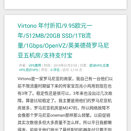
Virtono 年付折扣/9.95欧元一
年/512MB/20GB SSD/1TB流
量/1Gbps/OpenVZ/英美德荷罗马尼
亚五机房/支持支付宝
作者：
VPS推荐
|
时间：2019年01月31日 |
分类：
欧洲VPS
,
北美
VPS
,
低价VPS
|
评论：
0
评论
|
访问: 2,118 次
Virtono是一家罗马尼亚的商家，我自己有一台他们以
前不限流量时期留下来的传家宝百兆小鸡用到现在也
有3年了。稳定性还是很可以，3年来也没出过几次故
障。算是比较稳定了。我主要是用他们的罗马尼亚机
房居多，罗马尼亚机房是M247的，所以网络故障不
会像那个罗马尼亚oneman那样那么频繁。以前促销
其实次数很多但大多质量不怎么样，所以平日我都懒
得发。前些天他们放出了最低配的机器年付只要不到