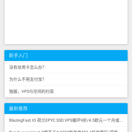
新手入门
没有信用卡怎么办？
为什么不用支付宝？
独服，VPS与空间的扫盲
最新推荐
BlazingFast.IO 荷兰EPYC SSD VPS循环9折/4.5欧元一个月或43.2欧元一年/1核/1GB/30GB SSD NVMe GEN4/无限流量100Mbps/DDoS保护/KVM/荷兰