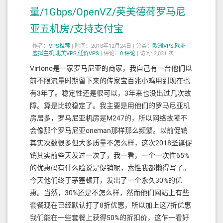
量/1Gbps/OpenVZ/英美德荷罗马尼
亚五机房/支持支付宝
作者：
VPS推荐
|
时间：2018年12月24日 |
分类：
欧洲VPS
,
欧洲
虚拟主机
,
北美VPS
,
低价VPS
|
评论：
0
评论
|
访问: 2,031 次
Virtono是一家罗马尼亚的商家，我自己有一台他们以
前不限流量时期留下来的传家宝百兆小鸡用到现在也
有3年了。稳定性还是很可以，3年来也没出过几次故
障。算是比较稳定了。我主要是用他们的罗马尼亚机
房居多，罗马尼亚机房是M247的，所以网络故障不
会像那个罗马尼亚oneman那样那么频繁。以前促销
其实次数很多但大多质量不怎么样，这次2018圣诞促
销其实前些天发过一次了，我一看，一个一次性65%
的优惠码有什么脸说是促销呢，索性我都懒得写了。
今天他们终于茅塞顿开，发出了一个永久30%的优
惠。当然，30%还是不怎么样，然而他们网站上有些
套餐现在已经默认打了8折优惠，所以加上这7折优惠
我们能在一些套餐上获得50%的折扣价，这乍一看好