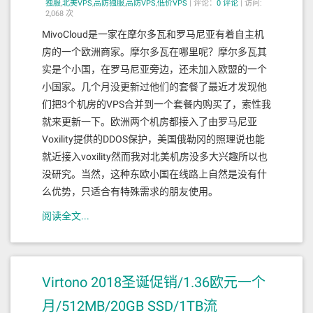
独服
,
北美VPS
,
高防独服
,
高防VPS
,
低价VPS
|
评论：
0
评论
|
访问:
2,068 次
MivoCloud是一家在摩尔多瓦和罗马尼亚有着自主机
房的一个欧洲商家。摩尔多瓦在哪里呢？摩尔多瓦其
实是个小国，在罗马尼亚旁边，还未加入欧盟的一个
小国家。几个月没更新过他们的套餐了最近才发现他
们把3个机房的VPS合并到一个套餐内购买了，索性我
就来更新一下。欧洲两个机房都接入了由罗马尼亚
Voxility提供的DDOS保护，美国俄勒冈的照理说也能
就近接入voxility然而我对北美机房没多大兴趣所以也
没研究。当然，这种东欧小国在线路上自然是没有什
么优势，只适合有特殊需求的朋友使用。
阅读全文...
Virtono 2018圣诞促销/1.36欧元一个
月/512MB/20GB SSD/1TB流