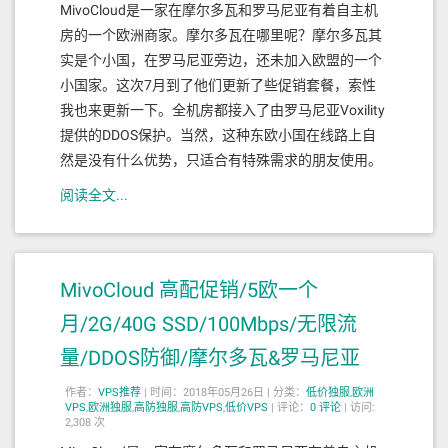
MivoCloud是一家在摩尔多瓦和罗马尼亚有着自主机
房的一个欧洲商家。摩尔多瓦在哪里呢？摩尔多瓦其
实是个小国，在罗马尼亚旁边，还未加入欧盟的一个
小国家。这次7月到了他们更新了些促销套餐，索性
我也来更新一下。全机房都接入了由罗马尼亚Voxility
提供的DDOS保护。当然，这种东欧小国在线路上自
然是没有什么优势，只适合有特殊需求的朋友使用。
阅读全文...
MivoCloud 高配促销/5欧一个
月/2G/40G SSD/100Mbps/无限流
量/DDOS防御/摩尔多瓦&罗马尼亚
作者：
VPS推荐
|
时间：2018年05月26日 |
分类：
低价独服
,
欧洲
VPS
,
欧洲独服
,
高防独服
,
高防VPS
,
低价VPS
|
评论：
0
评论
|
访问:
2,308 次