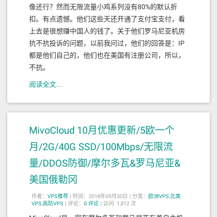
像还行？然而无限流量小鸡系列没有80%的默认折
扣。有点遗憾。他们这些天还开通了支付宝支付，看
上去是很想赚中国人的钱了。关于他们罗马尼亚机房
抗不抗投诉的问题，以前我问过，他们的回答是：IP
都是他们自己的，他们也在美国有注册公司，所以，
不抗。
阅读全文...
MivoCloud 10月优惠更新/5欧一个
月/2G/40G SSD/100Mbps/无限流
量/DDOS防御/摩尔多瓦&罗马尼亚&
美国俄勒冈
作者：
VPS推荐
|
时间：2018年09月30日 |
分类：
欧洲VPS
,
北美
VPS
,
高防VPS
|
评论：
0
评论
|
访问: 1,812 次